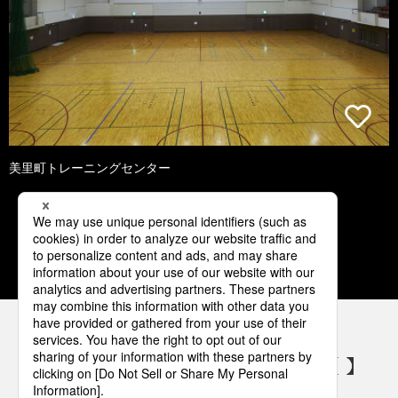
美里町トレーニングセンター
1
2
3
4
5
パナソニックの電気設備 SNSアカウント