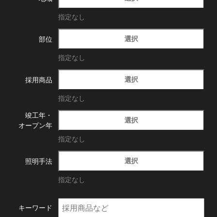
指定なし
選択
部位
指定なし
選択
採用商品
指定なし
竣工年・
選択
オープン年
指定なし
選択
照明手法
指定なし
キーワード