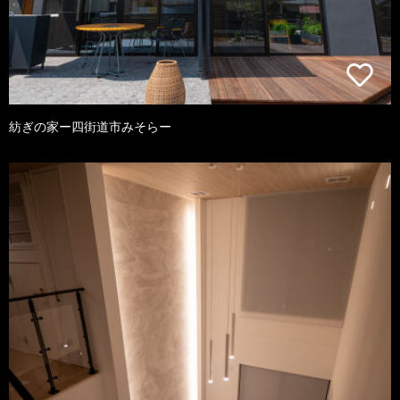
紡ぎの家ー四街道市みそらー