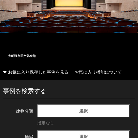
大船渡市民文化会館
❤ お気に入り保存した事例を見る
お気に入り機能について
事例を検索する
選択
建物分類
指定なし
選択
地域