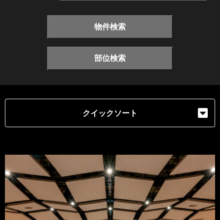
物件検索
部位検索
クイックソート