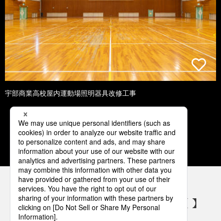
宇部商業高校屋内運動場照明器具改修工事
1
2
3
4
5
パナソニックの電気設備 SNSアカウント