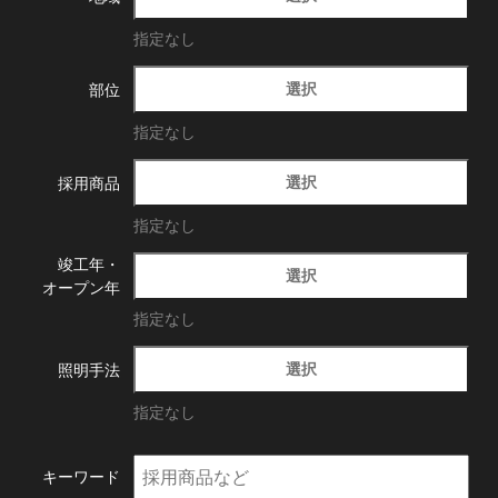
指定なし
選択
部位
指定なし
選択
採用商品
指定なし
竣工年・
選択
オープン年
指定なし
選択
照明手法
指定なし
キーワード