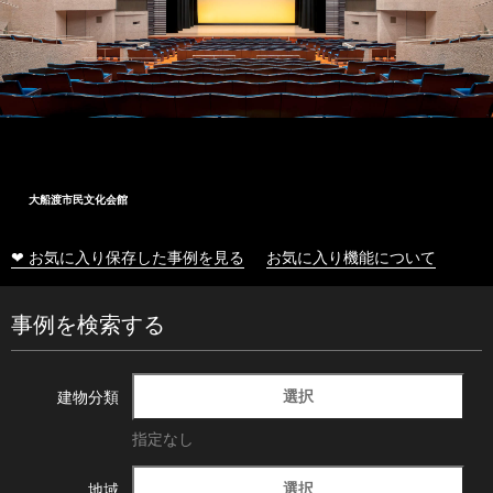
大船渡市民文化会館
❤ お気に入り保存した事例を見る
お気に入り機能について
事例を検索する
選択
建物分類
指定なし
選択
地域