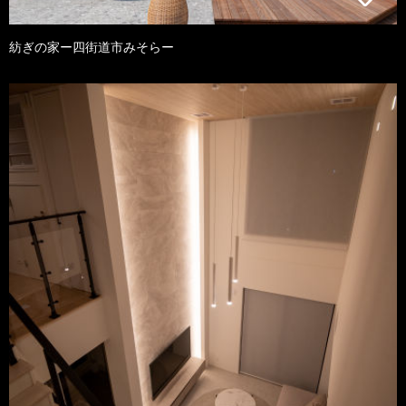
紡ぎの家ー四街道市みそらー