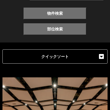
物件検索
部位検索
クイックソート