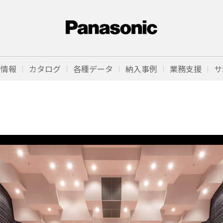
品情報
カタログ
各種データ
納入事例
業務支援
サ