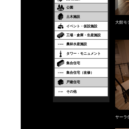
公園
土木施設
大館モ
イベント・仮設施設
工場・倉庫・生産施設
農林水産施設
タワー・モニュメント
集合住宅
集合住宅（改修）
戸建住宅
その他
サーラ