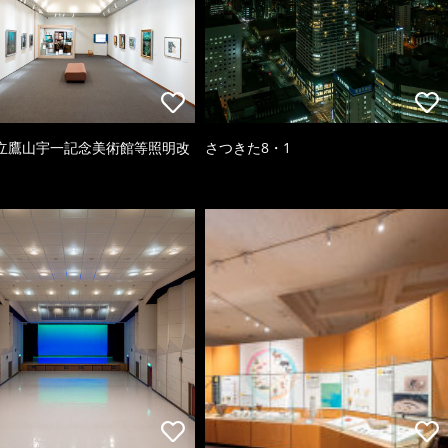
立鷹山宇一記念美術館等照明改
さつきた8・1