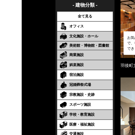
- 建物分類 -
全て見る
オフィス
文化施設・ホール
お気
で、
美術館・博物館・図書館
でき
商業施設
娯楽施設
羽後町
宿泊施設
冠婚葬祭式場
宗教施設・史跡
スポーツ施設
学校・教育施設
医療・福祉施設
交通施設