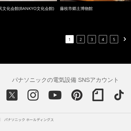
文化会館(BANKYO文化会館)
藤枝市郷土博物館
1
2
3
4
5
パナソニックの電気設備 SNSアカウント
パナソニック ホールディングス