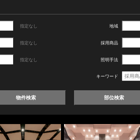
指定なし
地域
指定なし
採用商品
指定なし
照明手法
キーワード
物件検索
部位検索