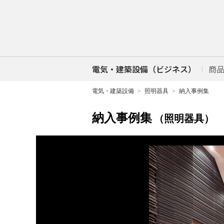
電気・建築設備（ビジネス）
商
電気・建築設備
照明器具
納入事例集
納入事例集
（照明器具）