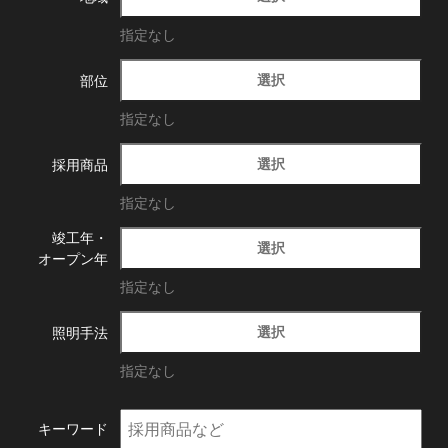
指定なし
選択
部位
指定なし
選択
採用商品
指定なし
竣工年・
選択
オープン年
指定なし
選択
照明手法
指定なし
キーワード