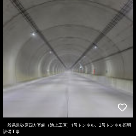
一般県道砂原四方寄線（池上工区）1号トンネル、2号トンネル照明
設備工事