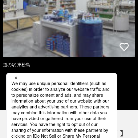
道の駅 東松島
1
2
3
4
5
パナソニックの電気設備 SNSアカウント