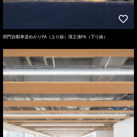
関門自動車道めかりPA（上り線）壇之浦PA（下り線）