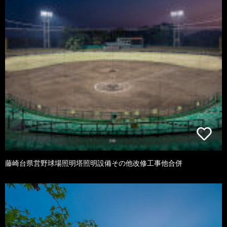
藤崎台県営野球場照明塔照明設備その他改修工事他合併