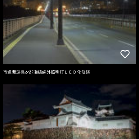
市道開運橋夕顔瀬橋線外照明灯ＬＥＤ化修繕