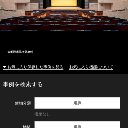
大船渡市民文化会館
❤ お気に入り保存した事例を見る
お気に入り機能について
事例を検索する
選択
建物分類
指定なし
選択
地域