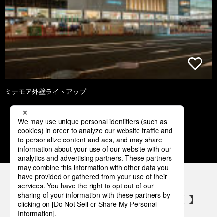
ミナモア外壁ライトアップ
1
2
3
4
5
パナソニックの電気設備 SNSアカウント