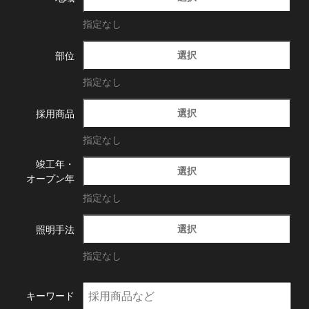
指定なし
選択
部位
指定なし
選択
採用商品
指定なし
竣工年・
選択
オープン年
指定なし
選択
照明手法
指定なし
キーワード