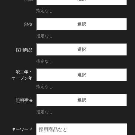
指定なし
選択
部位
指定なし
選択
採用商品
指定なし
竣工年・
選択
オープン年
指定なし
選択
照明手法
指定なし
キーワード