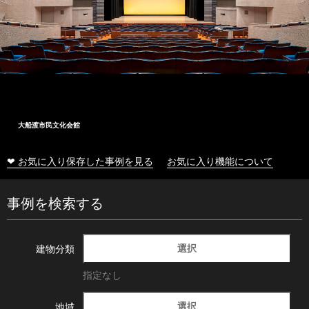
大船渡市民文化会館
❤ お気に入り保存した事例を見る
お気に入り機能について
事例を検索する
選択
建物分類
指定なし
選択
地域