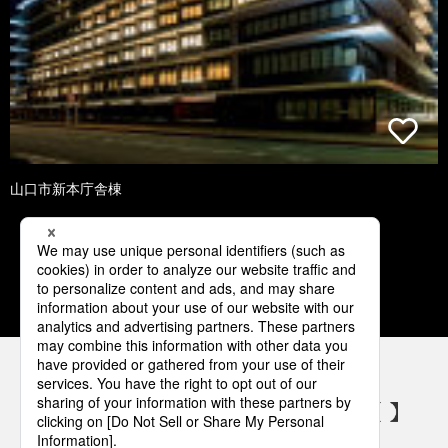
山口市新本庁舎棟
1
2
3
4
5
パナソニックの電気設備 SNSアカウント