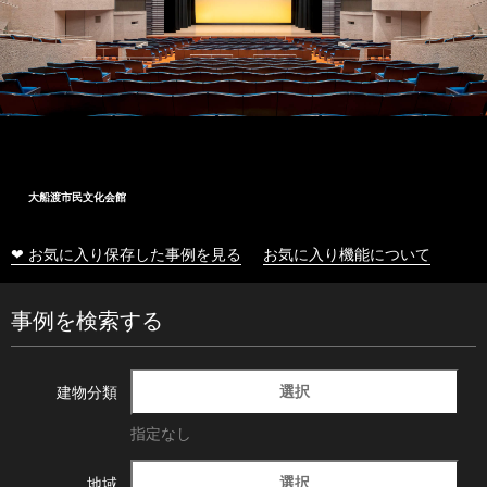
大船渡市民文化会館
❤ お気に入り保存した事例を見る
お気に入り機能について
事例を検索する
選択
建物分類
指定なし
選択
地域