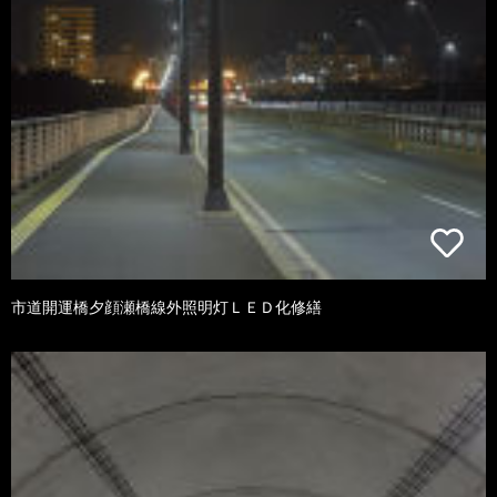
市道開運橋夕顔瀬橋線外照明灯ＬＥＤ化修繕