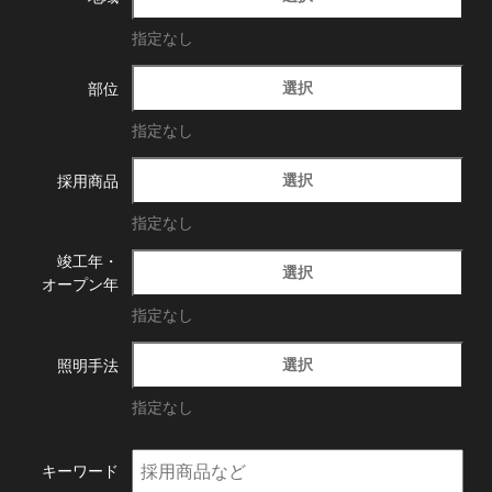
指定なし
選択
部位
指定なし
選択
採用商品
指定なし
竣工年・
選択
オープン年
指定なし
選択
照明手法
指定なし
キーワード