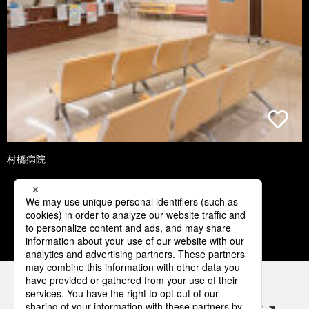
村橋病院
1
2
3
4
5
パナソニックの電気設備 SNSアカウント