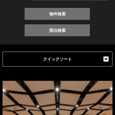
物件検索
部位検索
クイックソート