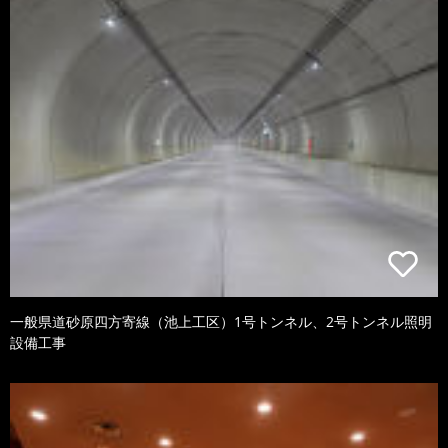
一般県道砂原四方寄線（池上工区）1号トンネル、2号トンネル照明
設備工事