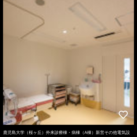
鹿児島大学（桜ヶ丘）外来診療棟・病棟（A棟）新営その他電気設