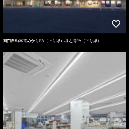
関門自動車道めかりPA（上り線）壇之浦PA（下り線）