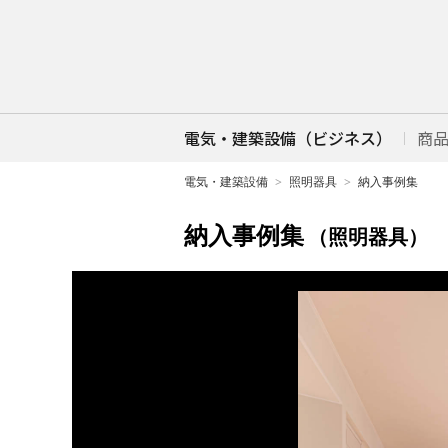
電気・建築設備（ビジネス）
商
電気・建築設備
照明器具
納入事例集
納入事例集
（照明器具）