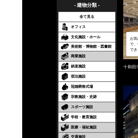
- 建物分類 -
全て見る
オフィス
文化施設・ホール
お気
で、
美術館・博物館・図書館
でき
商業施設
娯楽施設
十和田
宿泊施設
冠婚葬祭式場
宗教施設・史跡
スポーツ施設
学校・教育施設
医療・福祉施設
交通施設