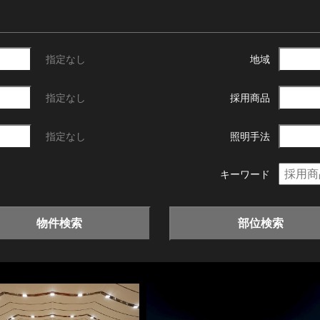
指定なし
地域
指定なし
採用商品
指定なし
照明手法
キーワード
物件検索
部位検索