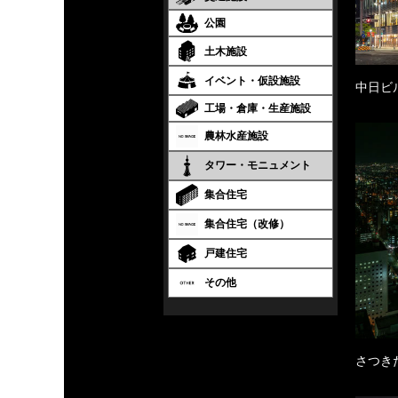
公園
土木施設
イベント・仮設施設
中日ビ
工場・倉庫・生産施設
農林水産施設
タワー・モニュメント
集合住宅
集合住宅（改修）
戸建住宅
その他
さつき