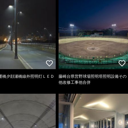
運橋夕顔瀬橋線外照明灯ＬＥＤ
藤崎台県営野球場照明塔照明設備その
他改修工事他合併