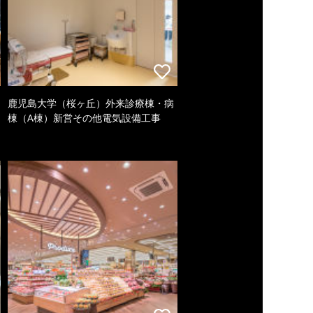
鹿児島大学（桜ヶ丘）外来診療棟・病
棟（A棟）新営その他電気設備工事