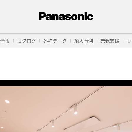
品情報
カタログ
各種データ
納入事例
業務支援
サ