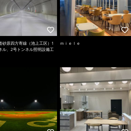
道砂原四方寄線（池上工区）1
ｍｉｅｌｅ
ネル、2号トンネル照明設備工