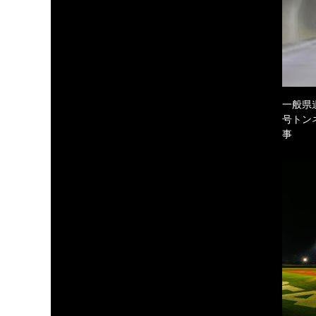
一般県
号トン
事