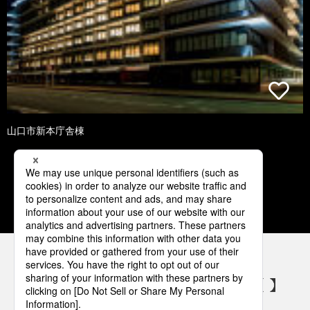
山口市新本庁舎棟
1
2
3
4
5
パナソニックの電気設備 SNSアカウント