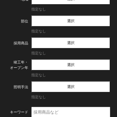
指定なし
選択
部位
指定なし
選択
採用商品
指定なし
竣工年・
選択
オープン年
指定なし
選択
照明手法
指定なし
キーワード