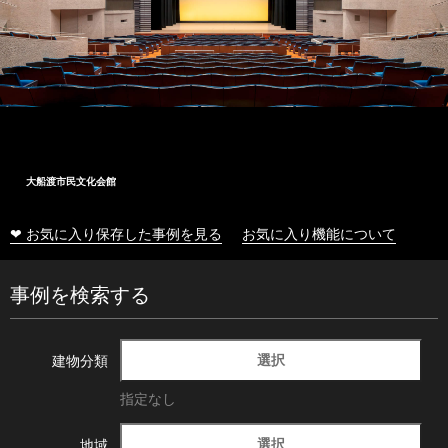
大船渡市民文化会館
❤ お気に入り保存した事例を見る
お気に入り機能について
事例を検索する
選択
建物分類
指定なし
選択
地域