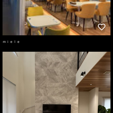
ｍｉｅｌｅ