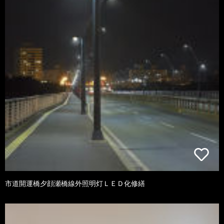
市道開運橋夕顔瀬橋線外照明灯ＬＥＤ化修繕