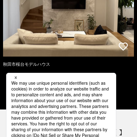
秋田市桜台モデルハウス
1
2
3
4
5
パナソニックの電気設備 SNSアカウント