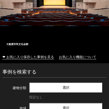
大船渡市民文化会館
❤ お気に入り保存した事例を見る
お気に入り機能について
事例を検索する
選択
建物分類
指定なし
選択
地域