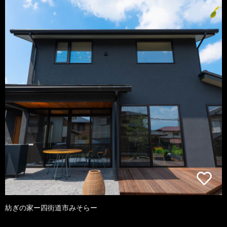
紡ぎの家ー四街道市みそらー