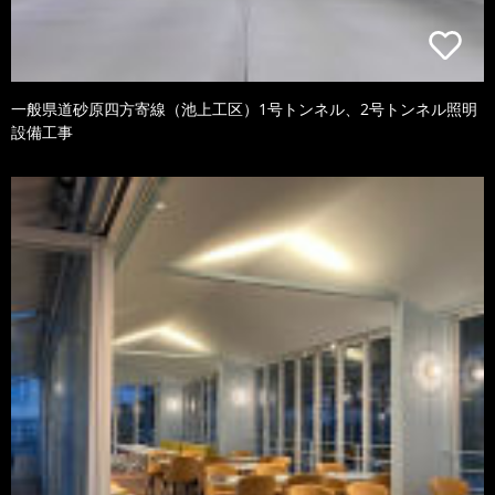
一般県道砂原四方寄線（池上工区）1号トンネル、2号トンネル照明
設備工事