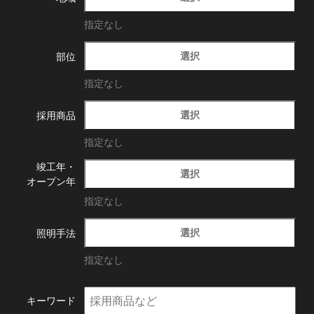
指定なし
選択
部位
指定なし
選択
採用商品
指定なし
竣工年・
選択
オープン年
指定なし
選択
照明手法
指定なし
キーワード