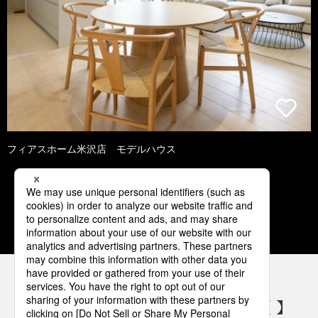
フィアスホーム米沢店 モデルハウス
1
2
3
4
5
パナソニックの電気設備 SNSアカウント