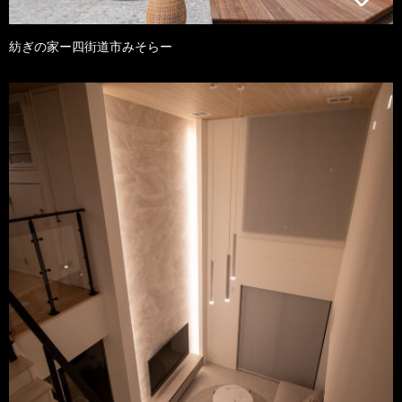
紡ぎの家ー四街道市みそらー