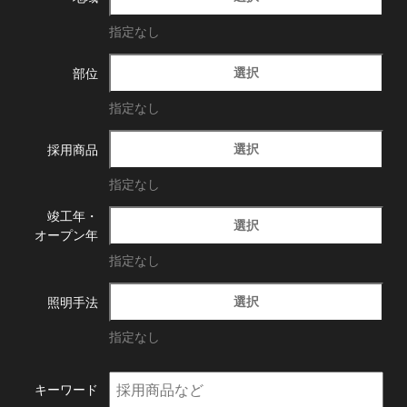
指定なし
選択
部位
指定なし
選択
採用商品
指定なし
竣工年・
選択
オープン年
指定なし
選択
照明手法
指定なし
キーワード