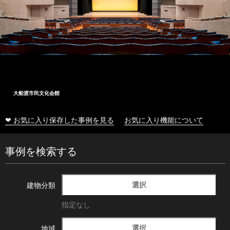
大船渡市民文化会館
❤ お気に入り保存した事例を見る
お気に入り機能について
事例を検索する
選択
建物分類
指定なし
選択
地域