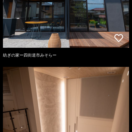
紡ぎの家ー四街道市みそらー