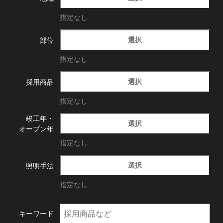
指定なし
選択
部位
指定なし
選択
採用商品
指定なし
竣工年・
選択
オープン年
指定なし
選択
照明手法
指定なし
キーワード