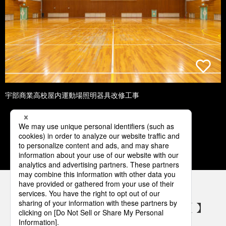
宇部商業高校屋内運動場照明器具改修工事
1
2
3
4
5
パナソニックの電気設備 SNSアカウント