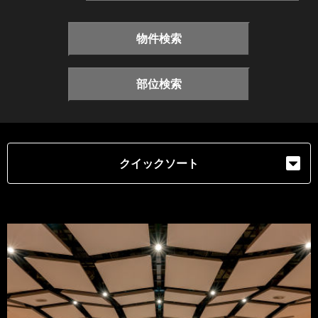
物件検索
部位検索
クイックソート