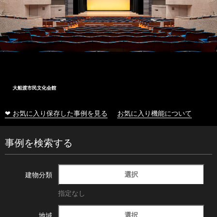
大船渡市民文化会館
❤ お気に入り保存した事例を見る
お気に入り機能について
事例を検索する
選択
建物分類
指定なし
選択
地域