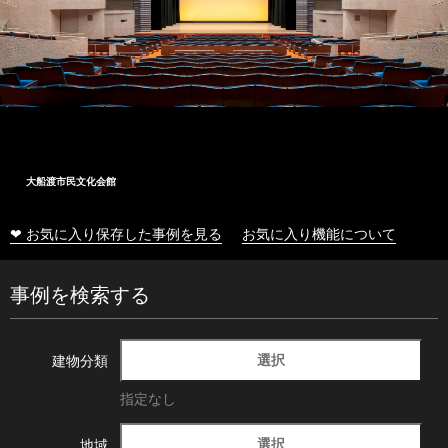
大船渡市民文化会館
❤ お気に入り保存した事例を見る
お気に入り機能について
事例を検索する
選択
建物分類
指定なし
選択
地域