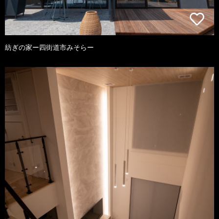
紡ぎの家ー四街道市みそらー