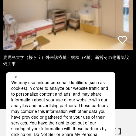
鹿児島大学（桜ヶ丘）外来診療棟・病棟（A棟）新営その他電気設
備工事
1
2
3
4
5
パナソニックの電気設備 SNSアカウント