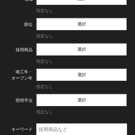
指定なし
選択
部位
指定なし
選択
採用商品
指定なし
竣工年・
選択
オープン年
指定なし
選択
照明手法
指定なし
キーワード