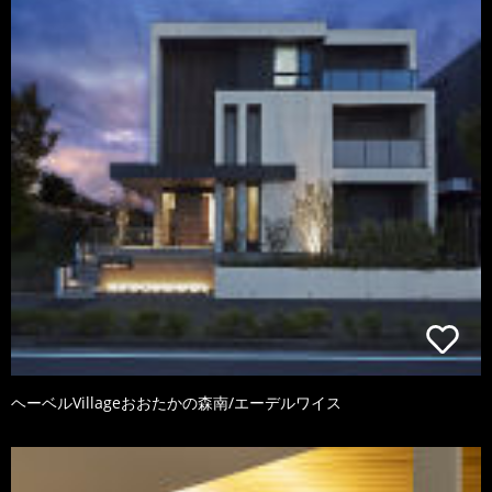
ヘーベルVillageおおたかの森南/エーデルワイス