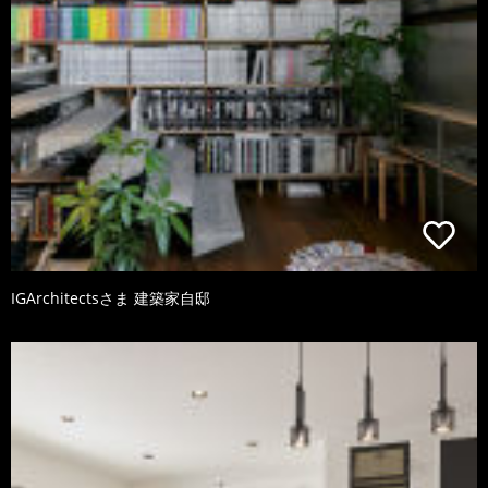
IGArchitectsさま 建築家自邸