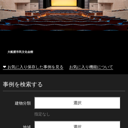
大船渡市民文化会館
❤ お気に入り保存した事例を見る
お気に入り機能について
事例を検索する
選択
建物分類
指定なし
選択
地域