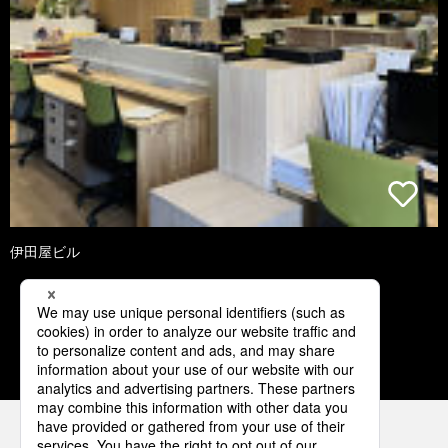
伊田屋ビル
2
3
4
5
6
パナソニックの電気設備 SNSアカウント