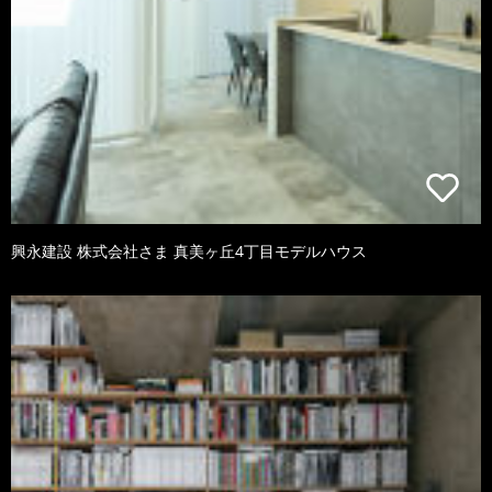
興永建設 株式会社さま 真美ヶ丘4丁目モデルハウス