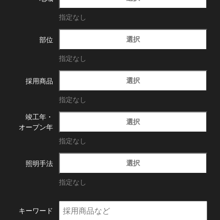
指定なし
選択
部位
指定なし
選択
採用商品
指定なし
竣工年・
選択
オープン年
指定なし
選択
照明手法
指定なし
キーワード