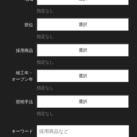
指定なし
選択
部位
指定なし
選択
採用商品
指定なし
竣工年・
選択
オープン年
指定なし
選択
照明手法
指定なし
キーワード