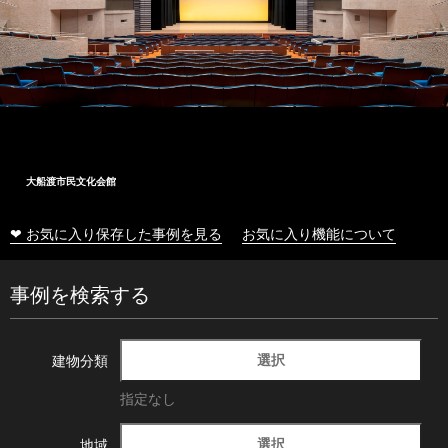
大船渡市民文化会館
❤ お気に入り保存した事例を見る
お気に入り機能について
事例を検索する
選択
建物分類
指定なし
選択
地域