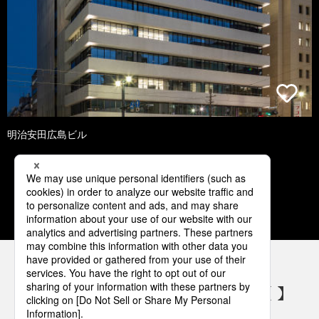
明治安田広島ビル
1
2
3
4
5
パナソニックの電気設備 SNSアカウント