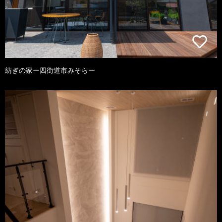
紡ぎの家ー四街道市みそらー