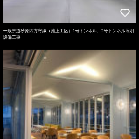
一般県道砂原四方寄線（池上工区）1号トンネル、2号トンネル照明
設備工事