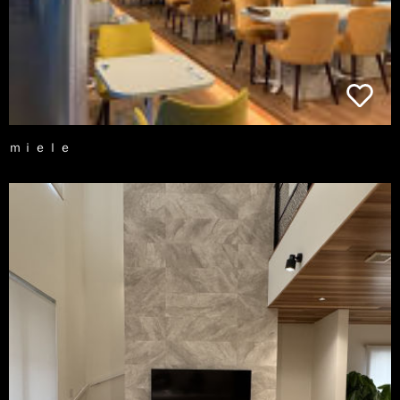
ｍｉｅｌｅ