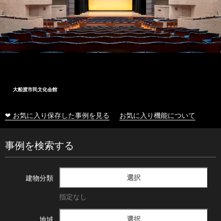
大船渡市民文化会館
❤ お気に入り保存した事例を見る
お気に入り機能について
事例を検索する
選択
建物分類
指定なし
選択
地域