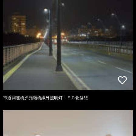
市道開運橋夕顔瀬橋線外照明灯ＬＥＤ化修繕