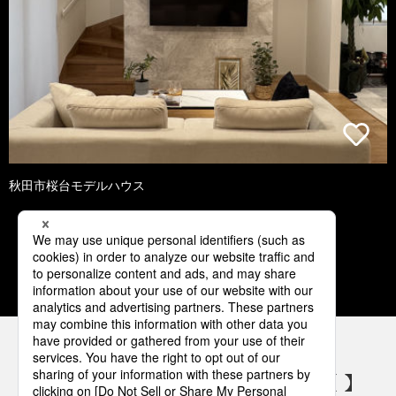
秋田市桜台モデルハウス
1
2
3
4
5
パナソニックの電気設備 SNSアカウント