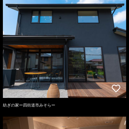
紡ぎの家ー四街道市みそらー