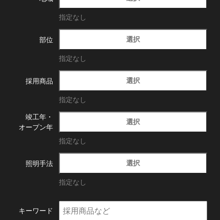
指定なし
選択
部位
指定なし
選択
採用商品
指定なし
竣工年・
選択
オープン年
指定なし
選択
照明手法
指定なし
キーワード