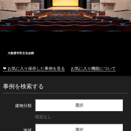
大船渡市民文化会館
❤ お気に入り保存した事例を見る
お気に入り機能について
事例を検索する
選択
建物分類
指定なし
選択
地域