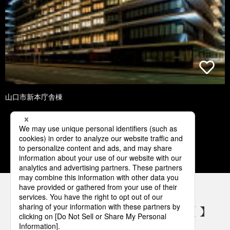
山口市新本庁舎棟
1
2
3
4
5
パナソニックの電気設備 SNSアカウント