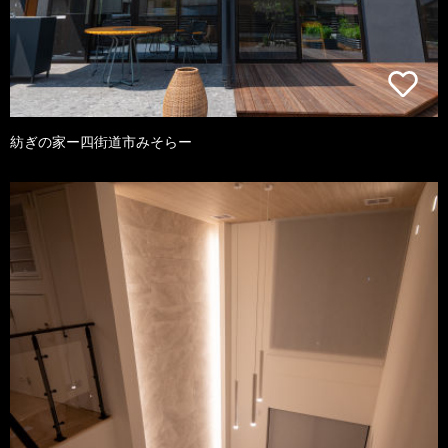
紡ぎの家ー四街道市みそらー