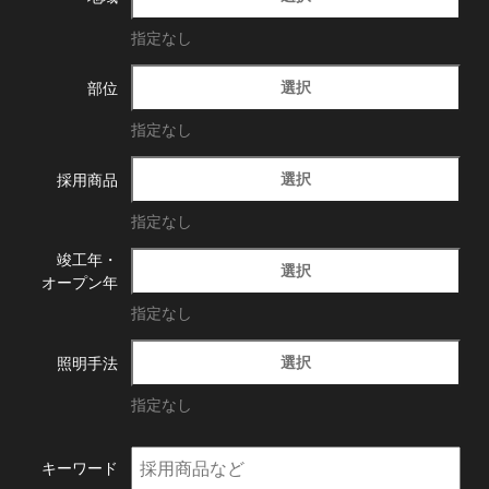
指定なし
選択
部位
指定なし
選択
採用商品
指定なし
竣工年・
選択
オープン年
指定なし
選択
照明手法
指定なし
キーワード