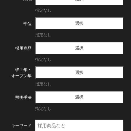
指定なし
選択
部位
指定なし
選択
採用商品
指定なし
竣工年・
選択
オープン年
指定なし
選択
照明手法
指定なし
キーワード