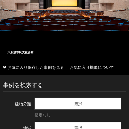
大船渡市民文化会館
❤ お気に入り保存した事例を見る
お気に入り機能について
事例を検索する
選択
建物分類
指定なし
選択
地域