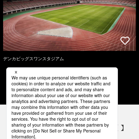
デンカビッグスワンスタジアム
1
2
3
4
5
パナソニックの電気設備 SNSアカウント