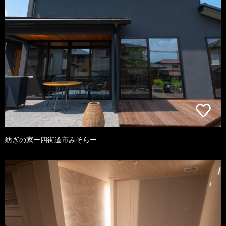
紡ぎの家ー四街道市みそらー