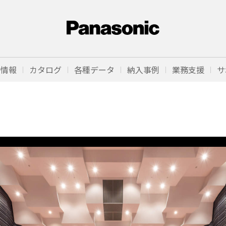
品情報
カタログ
各種データ
納入事例
業務支援
サ