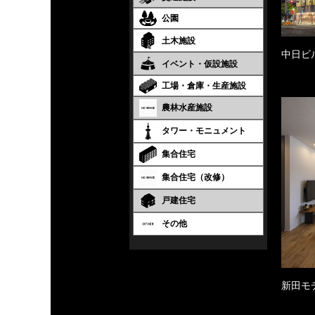
公園
土木施設
中日ビ
イベント・仮設施設
工場・倉庫・生産施設
農林水産施設
タワー・モニュメント
集合住宅
集合住宅（改修）
戸建住宅
その他
新田モ