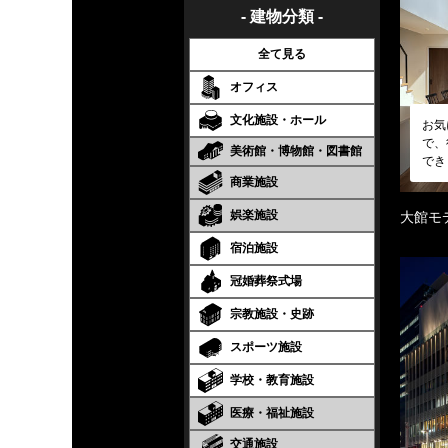
- 建物分類 -
全て見る
オフィス
文化施設・ホール
お気
で、
美術館・博物館・図書館
でき
商業施設
娯楽施設
大館モ
宿泊施設
冠婚葬祭式場
宗教施設・史跡
スポーツ施設
学校・教育施設
医療・福祉施設
交通施設