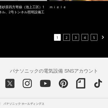
道砂原四方寄線（池上工区）1
ｍｉｅｌｅ
ネル、2号トンネル照明設備工
1
2
3
4
5
パナソニックの電気設備 SNSアカウント
パナソニック ホールディングス