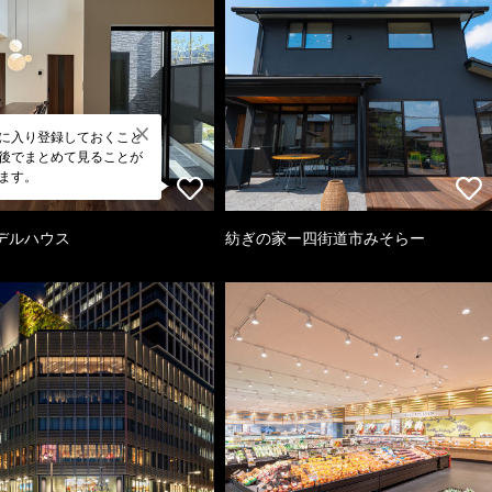
に入り登録しておくこと
後でまとめて見ることが
ます。
デルハウス
紡ぎの家ー四街道市みそらー