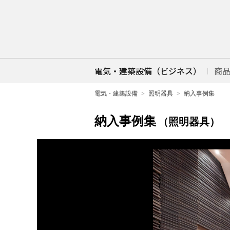
電気・建築設備（ビジネス）
商
電気・建築設備
照明器具
納入事例集
納入事例集
（照明器具）