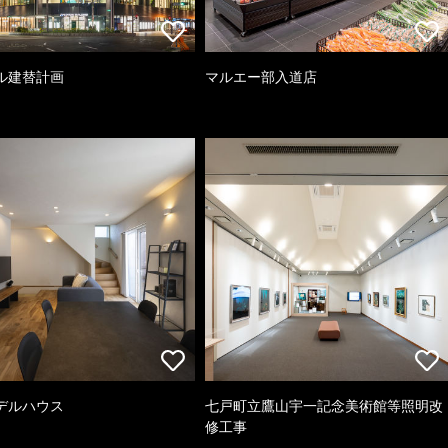
ル建替計画
マルエー部入道店
デルハウス
七戸町立鷹山宇一記念美術館等照明改
修工事