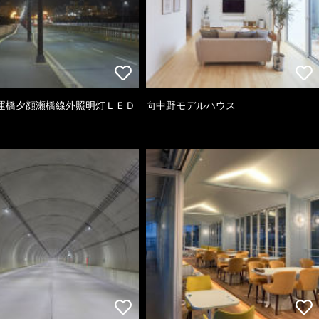
運橋夕顔瀬橋線外照明灯ＬＥＤ
向中野モデルハウス