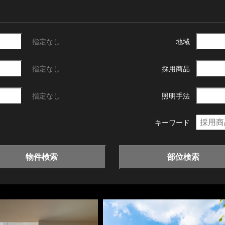
指定なし
地域
指定なし
採用商品
指定なし
照明手法
キーワード
物件検索
部位検索