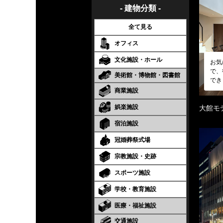
- 建物分類 -
全て見る
オフィス
文化施設・ホール
お気
で、
美術館・博物館・図書館
でき
商業施設
娯楽施設
大館モ
宿泊施設
冠婚葬祭式場
宗教施設・史跡
スポーツ施設
学校・教育施設
医療・福祉施設
交通施設