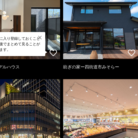
に入り登録しておくこと
後でまとめて見ることが
ます。
デルハウス
紡ぎの家ー四街道市みそらー