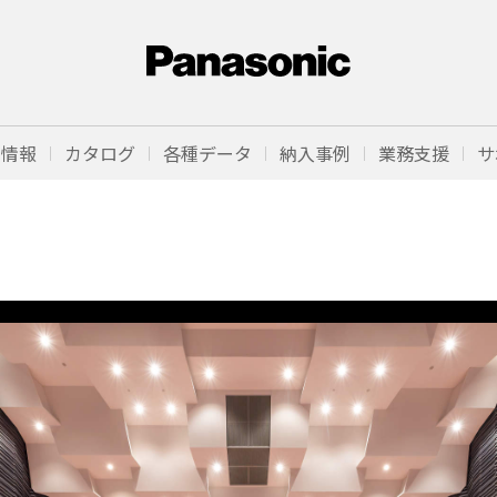
品情報
カタログ
各種データ
納入事例
業務支援
サ