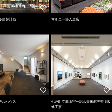
ル建替計画
マルエー部入道店
デルハウス
七戸町立鷹山宇一記念美術館等照明改
修工事