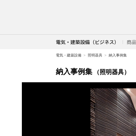
電気・建築設備（ビジネス）
商
電気・建築設備
照明器具
納入事例集
納入事例集
（照明器具）