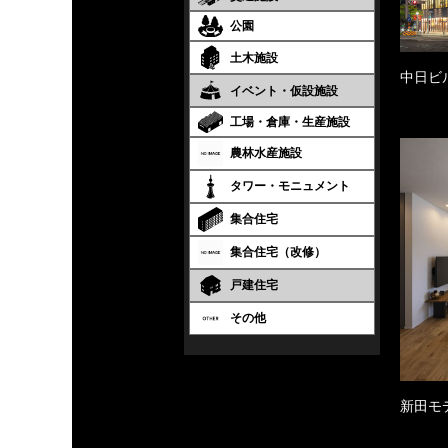
公園
土木施設
中日ビ
イベント・仮設施設
工場・倉庫・生産施設
農林水産施設
タワー・モニュメント
集合住宅
集合住宅（改修）
戸建住宅
その他
新田モ