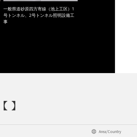
一般県道砂原四方寄線（池上工区）1
号トンネル、2号トンネル照明設備工
事
Area/Country