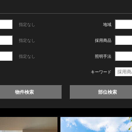
指定なし
地域
指定なし
採用商品
指定なし
照明手法
キーワード
物件検索
部位検索