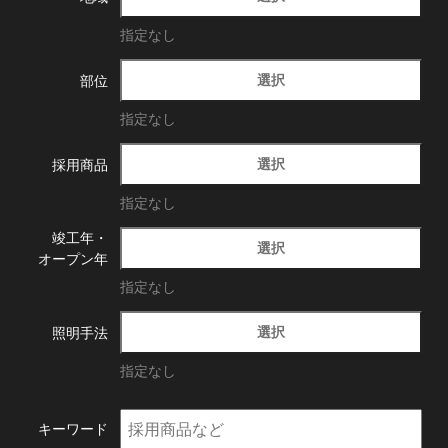
指定なし
選択
部位
指定なし
選択
採用商品
指定なし
竣工年・
選択
オープン年
指定なし
選択
照明手法
指定なし
キーワード