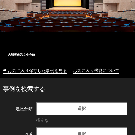
大船渡市民文化会館
❤ お気に入り保存した事例を見る
お気に入り機能について
事例を検索する
選択
建物分類
指定なし
選択
地域