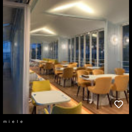
ｍｉｅｌｅ