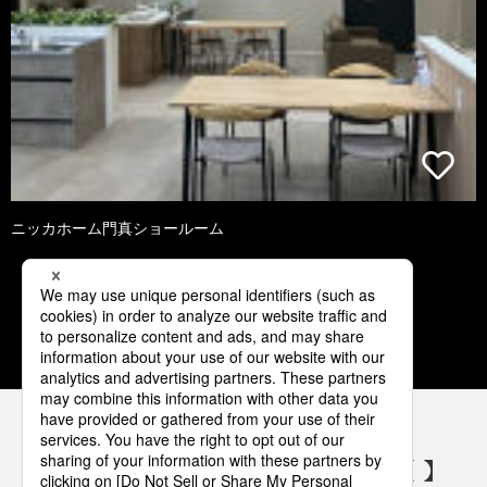
ニッカホーム門真ショールーム
1
2
3
4
5
パナソニックの電気設備 SNSアカウント