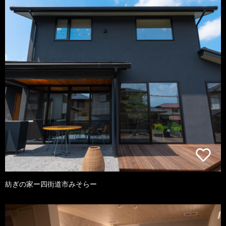
紡ぎの家ー四街道市みそらー