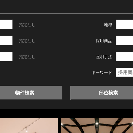
指定なし
地域
指定なし
採用商品
指定なし
照明手法
キーワード
物件検索
部位検索