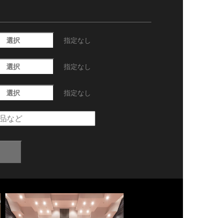
選択
指定なし
選択
指定なし
選択
指定なし