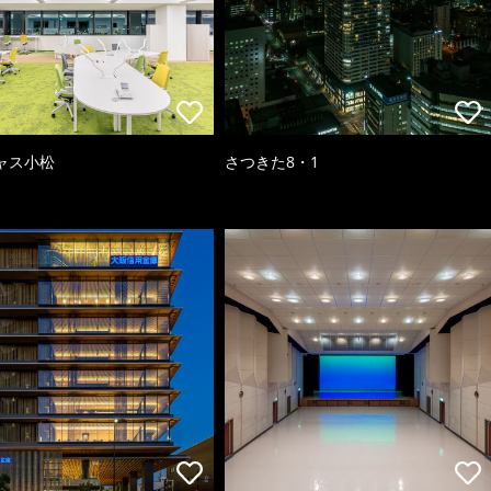
ャス小松
さつきた8・1