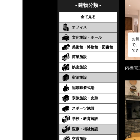
- 建物分類 -
全て見る
オフィス
文化施設・ホール
お気
で、
美術館・博物館・図書館
でき
商業施設
娯楽施設
内橋電
宿泊施設
冠婚葬祭式場
宗教施設・史跡
スポーツ施設
学校・教育施設
医療・福祉施設
交通施設