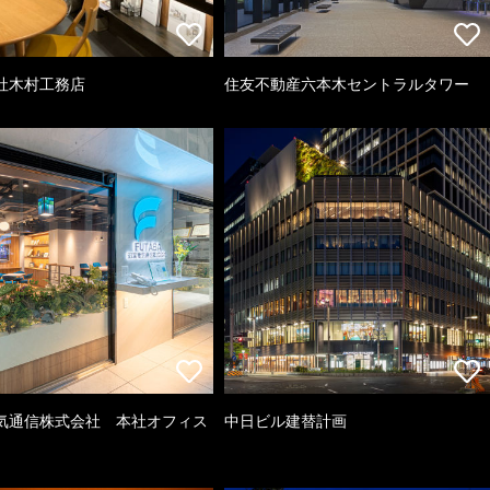
社木村工務店
住友不動産六本木セントラルタワー
気通信株式会社 本社オフィス
中日ビル建替計画