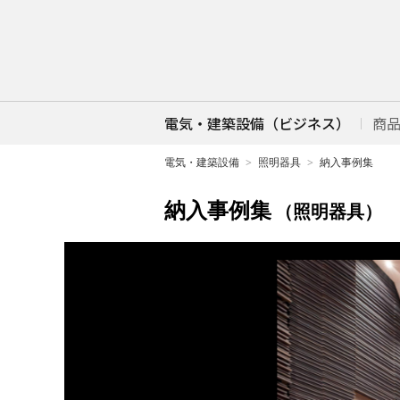
電気・建築設備（ビジネス）
商
電気・建築設備
照明器具
納入事例集
納入事例集
（照明器具）