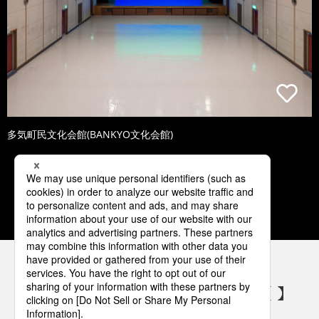
多気町民文化会館(BANKYO文化会館)
1
2
3
4
5
パナソニックの電気設備 SNSアカウント