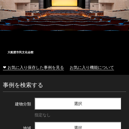
大船渡市民文化会館
❤ お気に入り保存した事例を見る
お気に入り機能について
事例を検索する
選択
建物分類
指定なし
選択
地域