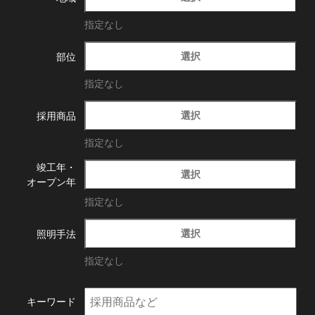
指定なし
選択
部位
指定なし
選択
採用商品
指定なし
竣工年・
選択
オープン年
指定なし
選択
照明手法
指定なし
キーワード