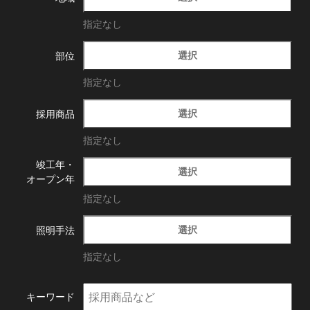
指定なし
選択
部位
指定なし
選択
採用商品
指定なし
竣工年・
選択
オープン年
指定なし
選択
照明手法
指定なし
キーワード