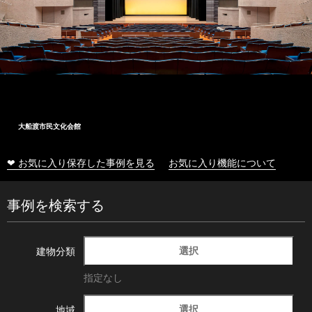
会館
十和田市総合体
❤ お気に入り保存した事例を見る
お気に入り機能について
事例を検索する
選択
建物分類
指定なし
選択
地域