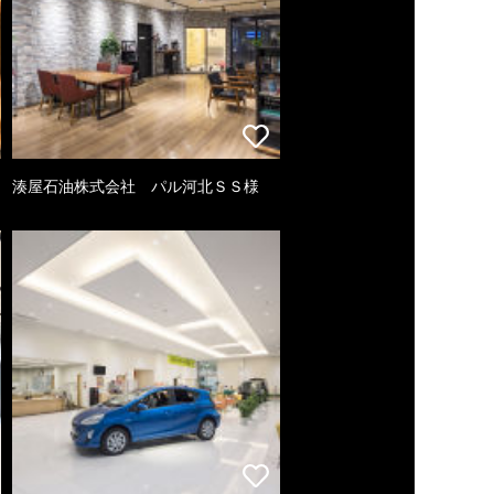
湊屋石油株式会社 パル河北ＳＳ様