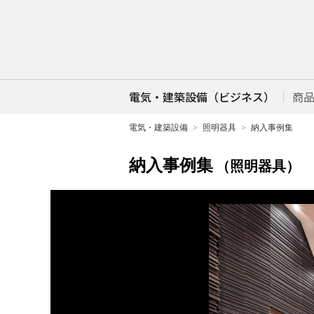
電気・建築設備（ビジネス）
商
電気・建築設備
照明器具
納入事例集
納入事例集
（照明器具）