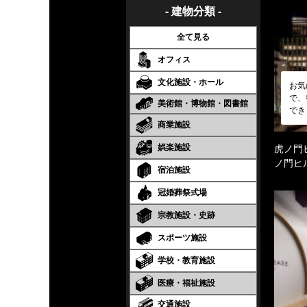
- 建物分類 -
全て見る
オフィス
文化施設・ホール
お気
で、
美術館・博物館・図書館
でき
商業施設
娯楽施設
虎ノ門
ノ門ヒ
宿泊施設
冠婚葬祭式場
宗教施設・史跡
スポーツ施設
学校・教育施設
医療・福祉施設
交通施設