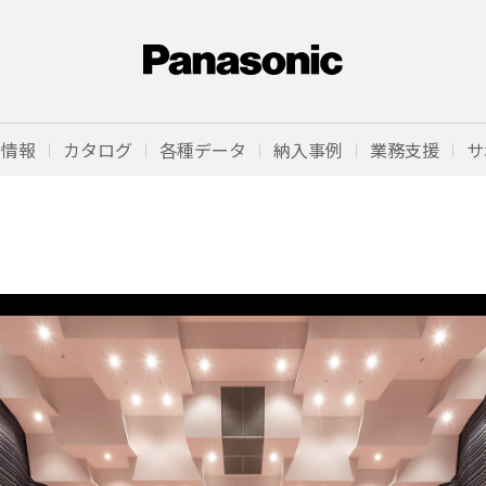
品情報
カタログ
各種データ
納入事例
業務支援
サ