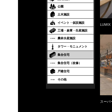
公園
土木施設
イベント・仮設施設
LUMIX
工場・倉庫・生産施設
農林水産施設
タワー・モニュメント
集合住宅
集合住宅（改修）
戸建住宅
その他
スーパ