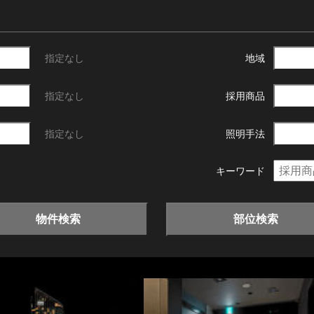
指定なし
地域
指定なし
採用商品
指定なし
照明手法
キーワード
物件検索
部位検索