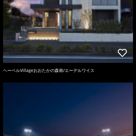
ヘーベルVillageおおたかの森南/エーデルワイス