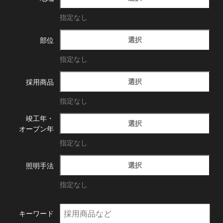
指定なし
選択
部位
指定なし
選択
採用商品
指定なし
竣工年・
選択
オープン年
指定なし
選択
照明手法
指定なし
キーワード