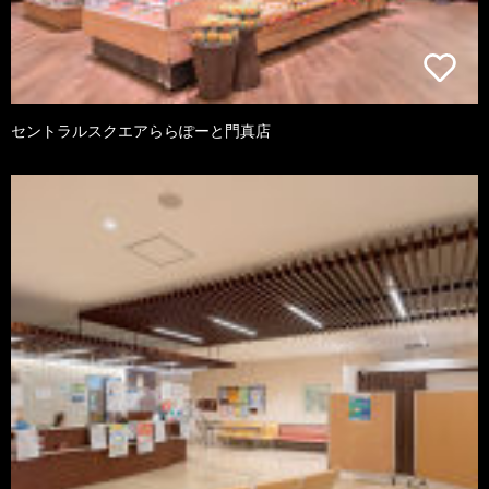
セントラルスクエアららぽーと門真店