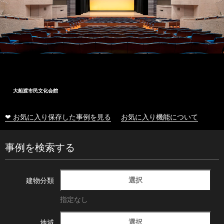
大船渡市民文化会館
❤ お気に入り保存した事例を見る
お気に入り機能について
事例を検索する
選択
建物分類
指定なし
選択
地域