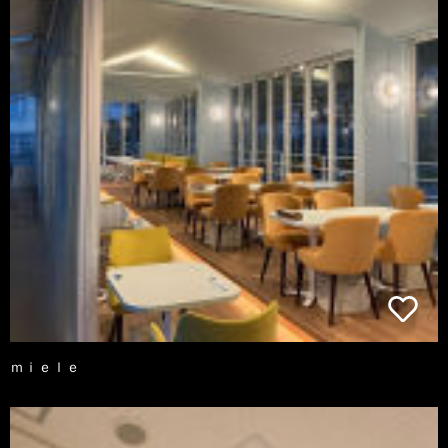
ｍｉｅｌｅ