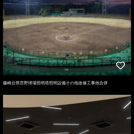
藤崎台県営野球場照明塔照明設備その他改修工事他合併