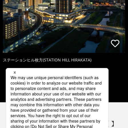
ステーションヒル枚方(STATION HILL HIRAKATA)
1
2
3
4
5
パナソニックの電気設備 SNSアカウント