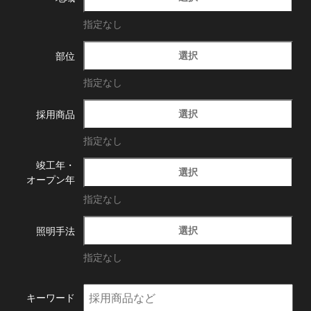
指定なし
選択
部位
指定なし
選択
採用商品
指定なし
竣工年・
選択
オープン年
指定なし
選択
照明手法
指定なし
キーワード