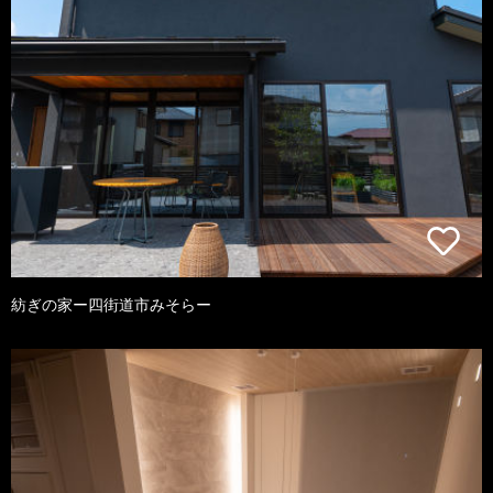
紡ぎの家ー四街道市みそらー