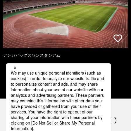
デンカビッグスワンスタジアム
1
2
3
4
5
パナソニックの電気設備 SNSアカウント