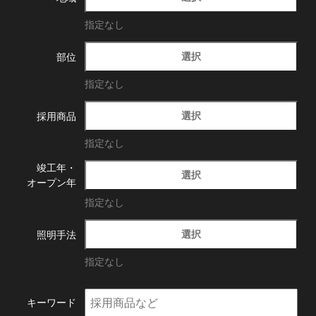
指定なし
選択
部位
指定なし
選択
採用商品
指定なし
竣工年・
選択
オープン年
指定なし
選択
照明手法
指定なし
キーワード