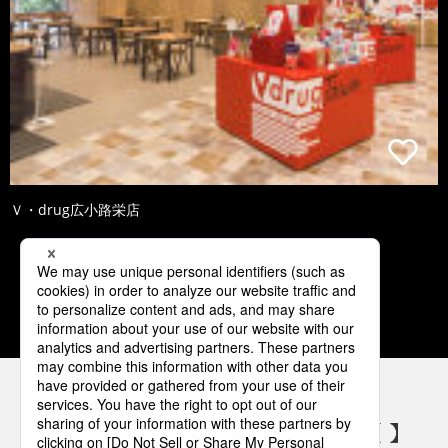
Ｖ・drug広小路栄店
1
2
3
4
5
パナソニックの電気設備 SNSアカウント