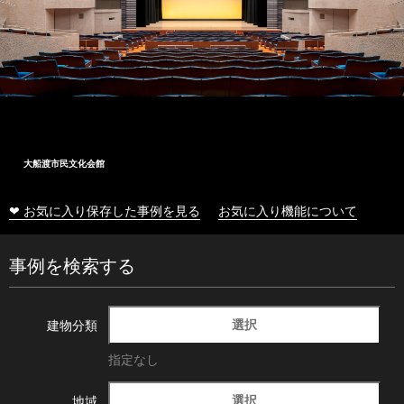
大船渡市民文化会館
❤ お気に入り保存した事例を見る
お気に入り機能について
事例を検索する
選択
建物分類
指定なし
選択
地域