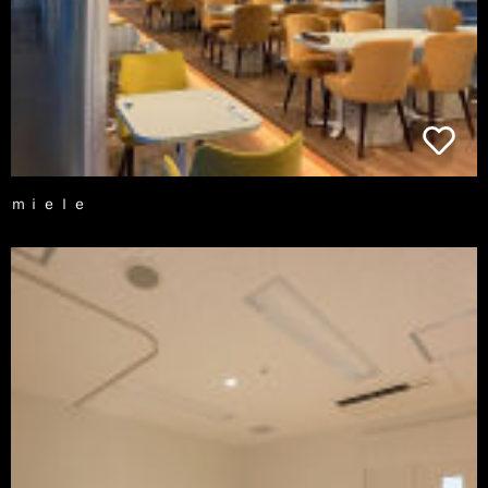
ｍｉｅｌｅ