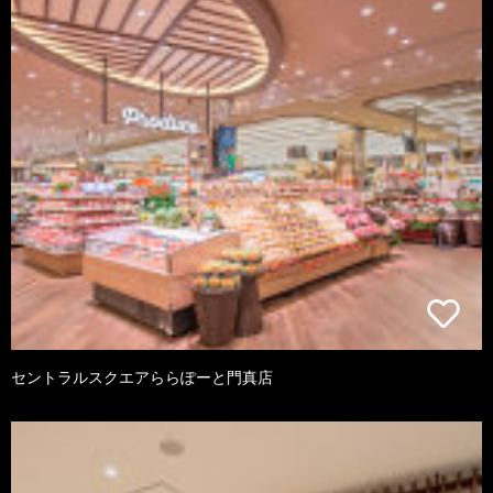
セントラルスクエアららぽーと門真店