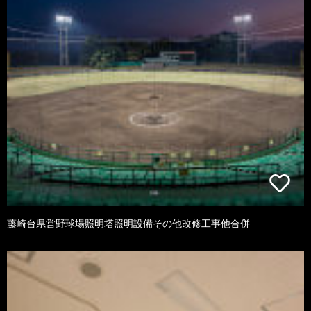
藤崎台県営野球場照明塔照明設備その他改修工事他合併