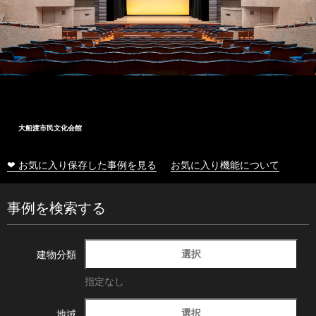
大船渡市民文化会館
❤ お気に入り保存した事例を見る
お気に入り機能について
事例を検索する
選択
建物分類
指定なし
選択
地域