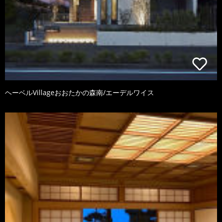
ヘーベルVillageおおたかの森南/エーデルワイス