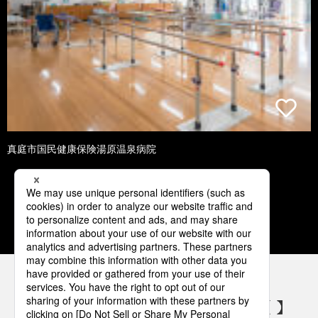
真庭市国民健康保険湯原温泉病院
1
2
3
4
5
パナソニックの電気設備 SNSアカウント