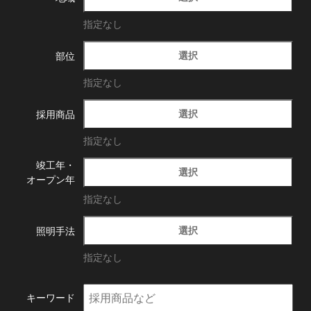
指定なし
選択
部位
指定なし
選択
採用商品
指定なし
竣工年・
選択
オープン年
指定なし
選択
照明手法
指定なし
キーワード