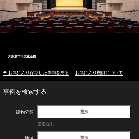
大船渡市民文化会館
❤ お気に入り保存した事例を見る
お気に入り機能について
事例を検索する
選択
建物分類
指定なし
選択
地域