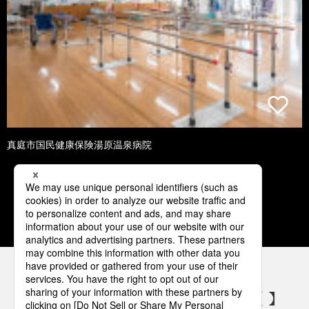
真庭市国民健康保険湯原温泉病院
1
2
3
4
5
パナソニックの電気設備 SNSアカウント