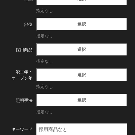
指定なし
選択
部位
指定なし
選択
採用商品
指定なし
竣工年・
選択
オープン年
指定なし
選択
照明手法
指定なし
キーワード