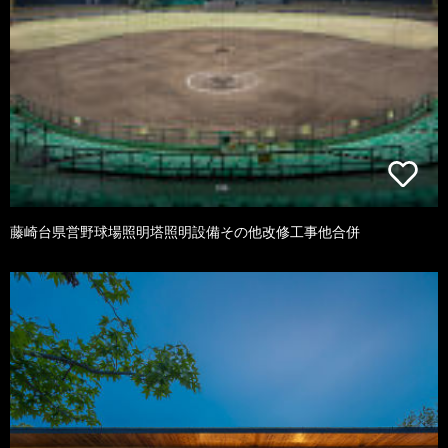
藤崎台県営野球場照明塔照明設備その他改修工事他合併