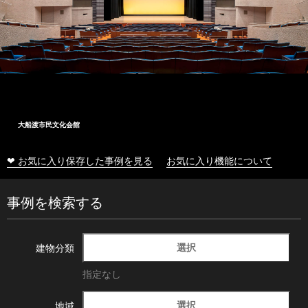
大船渡市民文化会館
❤ お気に入り保存した事例を見る
お気に入り機能について
事例を検索する
選択
建物分類
指定なし
選択
地域