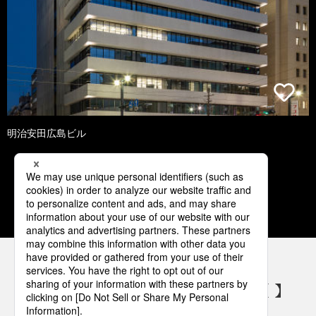
明治安田広島ビル
1
2
3
4
5
パナソニックの電気設備 SNSアカウント