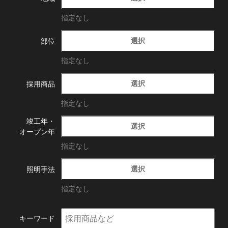
指定なし
選択
部位
指定なし
選択
採用商品
指定なし
竣工年・
選択
オープン年
指定なし
選択
照明手法
指定なし
キーワード