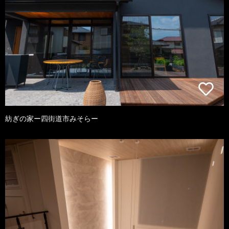
紡ぎの家ー四街道市みそらー