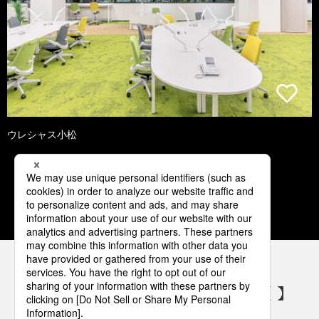
ウレシャス小松
1
2
3
4
5
パナソニックの電気設備 SNSアカウント