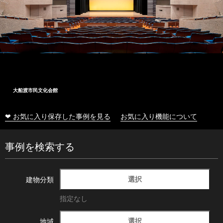
大船渡市民文化会館
❤ お気に入り保存した事例を見る
お気に入り機能について
事例を検索する
選択
建物分類
指定なし
選択
地域