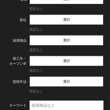
指定なし
選択
部位
指定なし
選択
採用商品
指定なし
竣工年・
選択
オープン年
指定なし
選択
照明手法
指定なし
キーワード