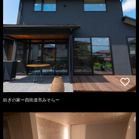
紡ぎの家ー四街道市みそらー