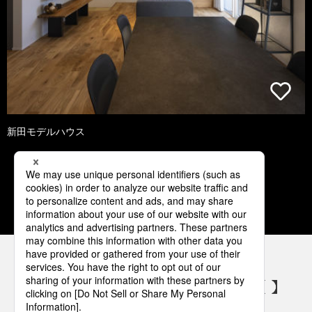
新田モデルハウス
1
2
3
4
5
パナソニックの電気設備 SNSアカウント