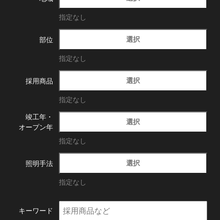
指定なし
選択
部位
指定なし
選択
採用商品
指定なし
竣工年・
選択
オープン年
指定なし
選択
照明手法
指定なし
キーワード