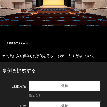
大船渡市民文化会館
❤ お気に入り保存した事例を見る
お気に入り機能について
事例を検索する
選択
建物分類
指定なし
選択
地域