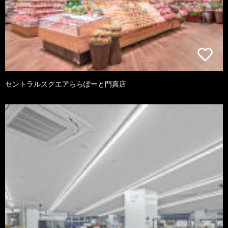
セントラルスクエアららぽーと門真店