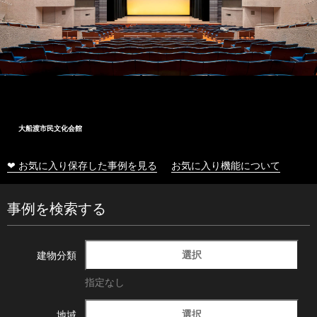
大船渡市民文化会館
❤ お気に入り保存した事例を見る
お気に入り機能について
事例を検索する
選択
建物分類
指定なし
選択
地域