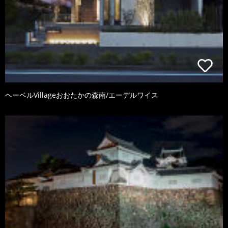
ヘーベルVillageおおたかの森南/エーデルワイス