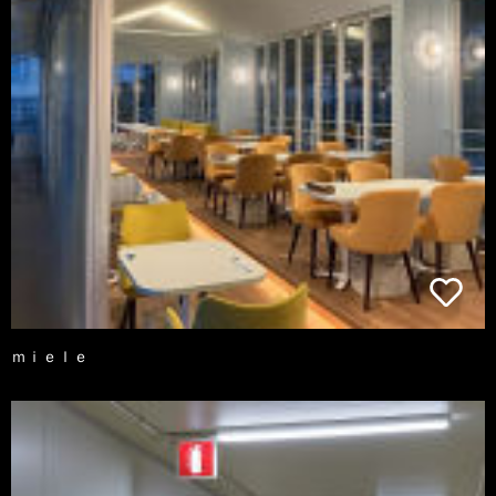
ｍｉｅｌｅ