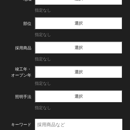
指定なし
選択
部位
指定なし
選択
採用商品
指定なし
竣工年・
選択
オープン年
指定なし
選択
照明手法
指定なし
キーワード