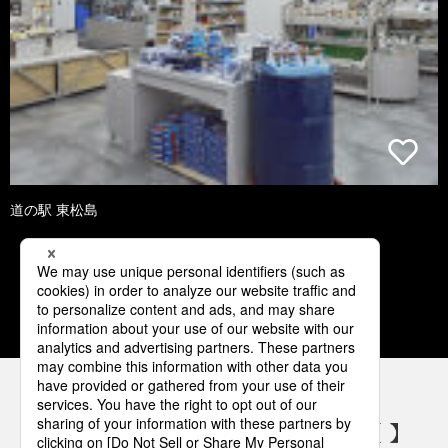
道の駅 東松島
1
2
3
4
5
パナソニックの電気設備 SNSアカウント