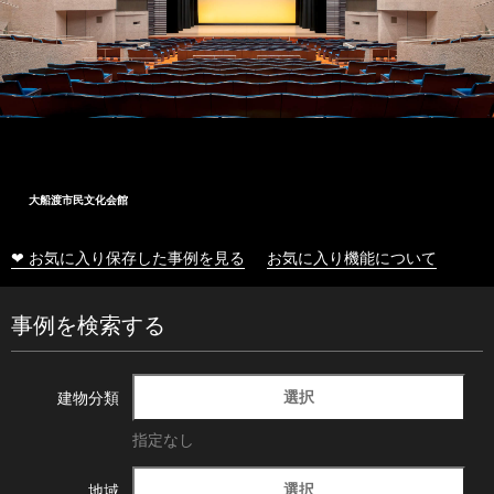
大船渡市民文化会館
❤ お気に入り保存した事例を見る
お気に入り機能について
事例を検索する
選択
建物分類
指定なし
選択
地域