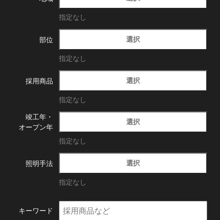
指定なし
選択
部位
指定なし
選択
採用商品
指定なし
竣工年・
選択
オープン年
指定なし
選択
照明手法
指定なし
キーワード