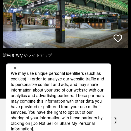
浜松まちなかライトアップ
1
2
3
4
5
パナソニックの電気設備 SNSアカウント