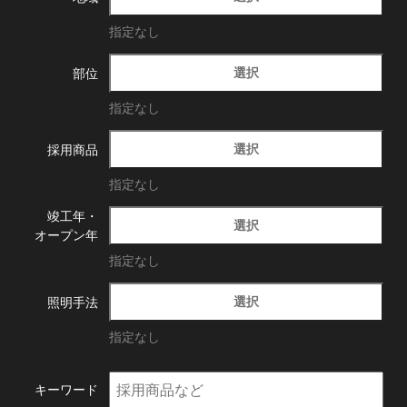
指定なし
選択
部位
指定なし
選択
採用商品
指定なし
竣工年・
選択
オープン年
指定なし
選択
照明手法
指定なし
キーワード