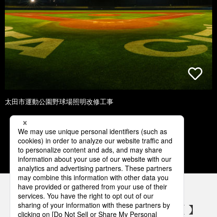
太田市運動公園野球場照明改修工事
1
2
3
4
5
パナソニックの電気設備 SNSアカウント