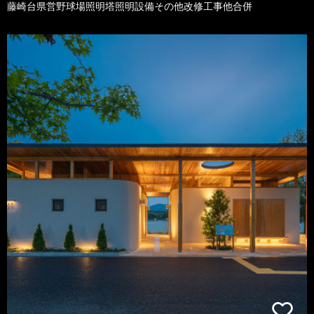
藤崎台県営野球場照明塔照明設備その他改修工事他合併