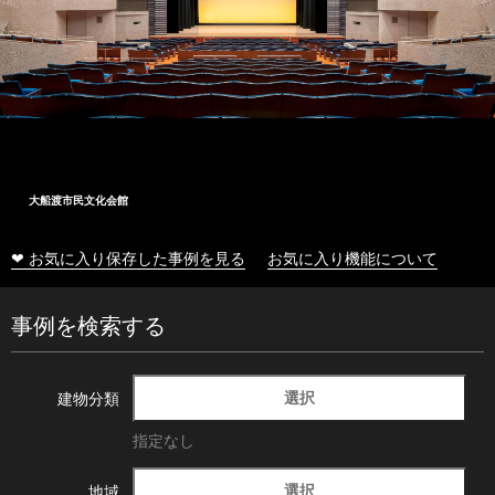
大船渡市民文化会館
❤ お気に入り保存した事例を見る
お気に入り機能について
事例を検索する
選択
建物分類
指定なし
選択
地域