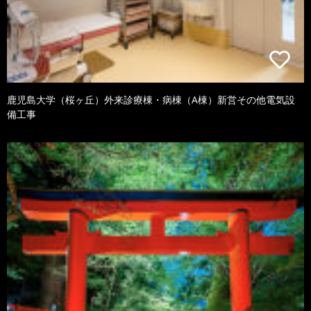
鹿児島大学（桜ヶ丘）外来診療棟・病棟（A棟）新営その他電気設
備工事