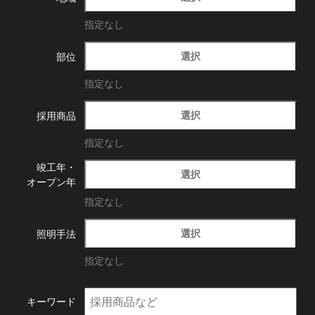
指定なし
選択
部位
指定なし
選択
採用商品
指定なし
竣工年・
選択
オープン年
指定なし
選択
照明手法
指定なし
キーワード