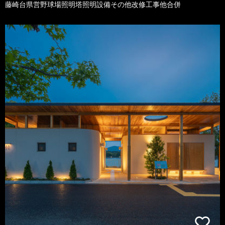
藤崎台県営野球場照明塔照明設備その他改修工事他合併