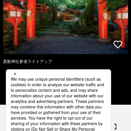
貴船神社参道ライトアップ
1
2
3
4
5
パナソニックの電気設備 SNSアカウント