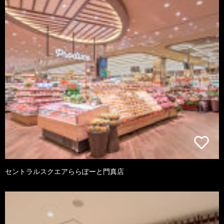
セントラルスクエアららぽーと門真店