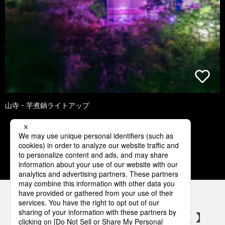
山寺・芋煮鍋ライトアップ
1
2
3
4
5
パナソニックの電気設備 SNSアカウント