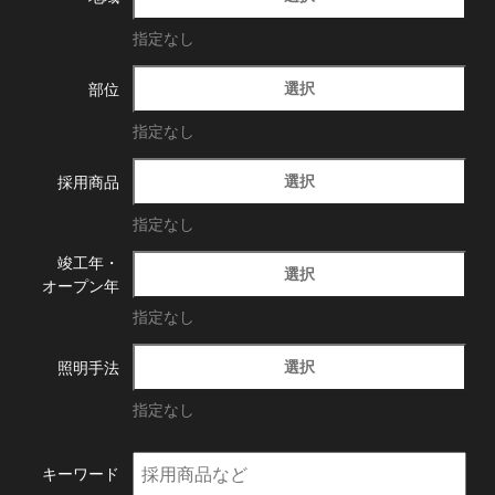
指定なし
選択
部位
指定なし
選択
採用商品
指定なし
竣工年・
選択
オープン年
指定なし
選択
照明手法
指定なし
キーワード