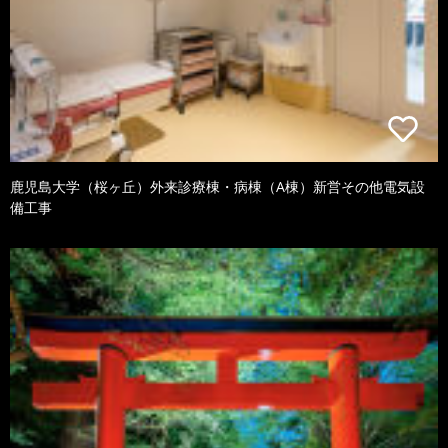
鹿児島大学（桜ヶ丘）外来診療棟・病棟（A棟）新営その他電気設
備工事