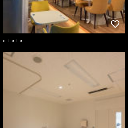
ｍｉｅｌｅ