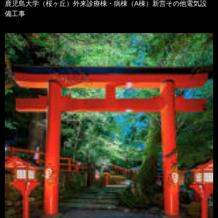
鹿児島大学（桜ヶ丘）外来診療棟・病棟（A棟）新営その他電気設
備工事