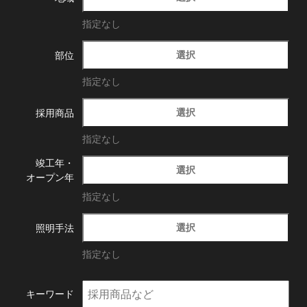
指定なし
選択
部位
指定なし
選択
採用商品
指定なし
竣工年・
選択
オープン年
指定なし
選択
照明手法
指定なし
キーワード