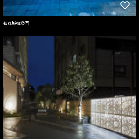
鶴丸城御楼門