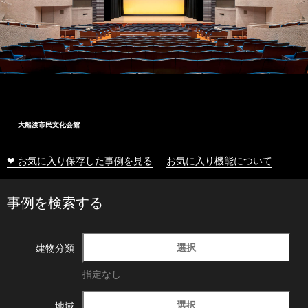
大船渡市民文化会館
❤ お気に入り保存した事例を見る
お気に入り機能について
事例を検索する
選択
建物分類
指定なし
選択
地域