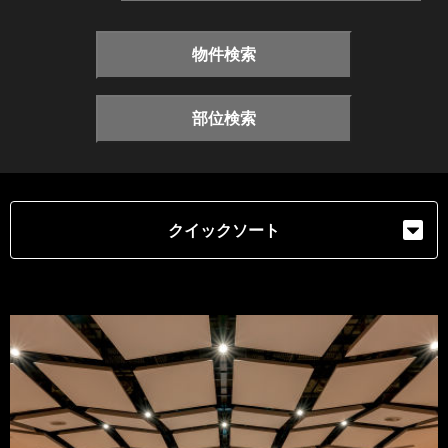
物件検索
部位検索
クイックソート