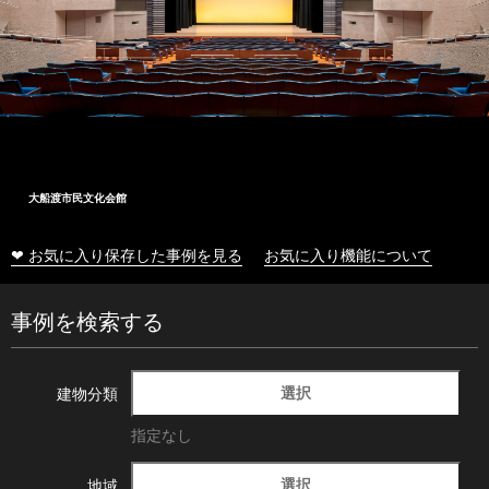
大船渡市民文化会館
❤ お気に入り保存した事例を見る
お気に入り機能について
事例を検索する
選択
建物分類
指定なし
選択
地域