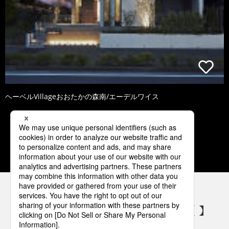
ヘーベルVillageおおたかの森南/エーデルワイス
1
2
3
4
5
パナソニックの電気設備 SNSアカウント