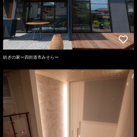
紡ぎの家ー四街道市みそらー