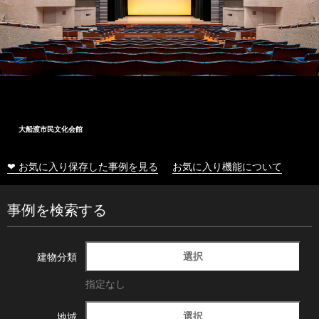
大船渡市民文化会館
❤ お気に入り保存した事例を見る
お気に入り機能について
事例を検索する
選択
建物分類
指定なし
選択
地域