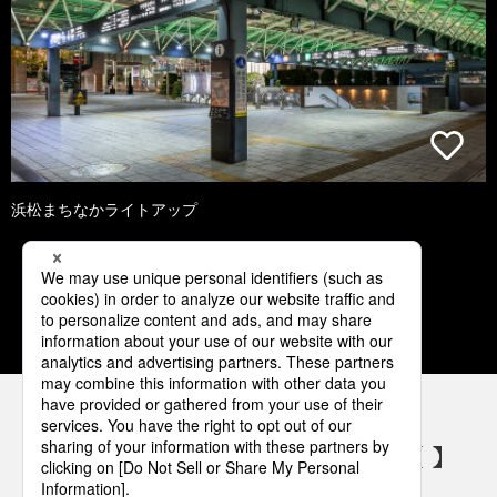
浜松まちなかライトアップ
1
2
3
4
5
パナソニックの電気設備 SNSアカウント