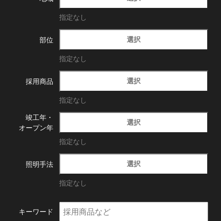
指定なし
選択
部位
指定なし
選択
採用商品
指定なし
竣工年・
選択
オープン年
指定なし
選択
照明手法
指定なし
キーワード