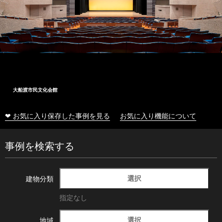
大船渡市民文化会館
❤ お気に入り保存した事例を見る
お気に入り機能について
事例を検索する
選択
建物分類
指定なし
選択
地域