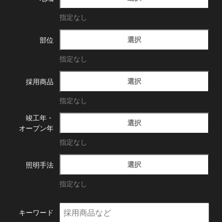
指定なし
選択
部位
指定なし
選択
採用商品
指定なし
竣工年・
選択
オープン年
指定なし
選択
照明手法
指定なし
キーワード