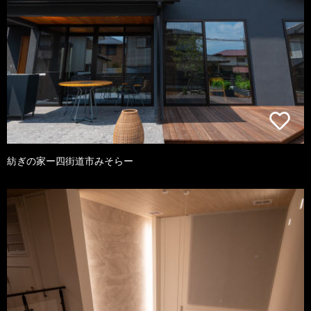
紡ぎの家ー四街道市みそらー