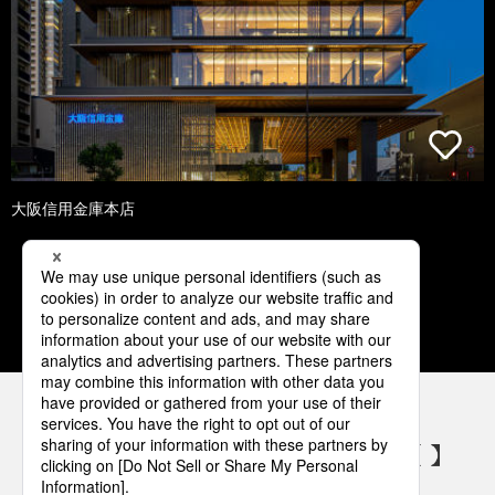
大阪信用金庫本店
1
2
3
4
5
パナソニックの電気設備 SNSアカウント