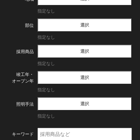
指定なし
選択
部位
指定なし
選択
採用商品
指定なし
竣工年・
選択
オープン年
指定なし
選択
照明手法
指定なし
キーワード