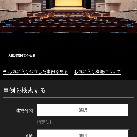
大船渡市民文化会館
❤ お気に入り保存した事例を見る
お気に入り機能について
事例を検索する
選択
建物分類
指定なし
選択
地域