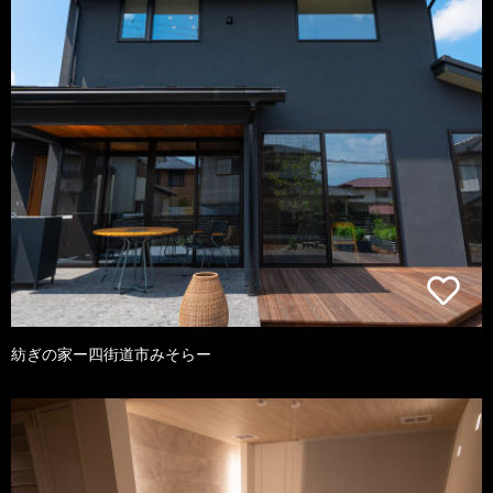
紡ぎの家ー四街道市みそらー