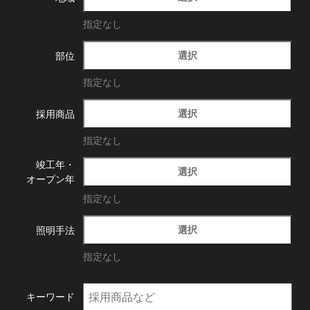
指定なし
選択
部位
指定なし
選択
採用商品
指定なし
竣工年・
選択
オープン年
指定なし
選択
照明手法
指定なし
キーワード