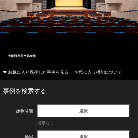
大船渡市民文化会館
❤ お気に入り保存した事例を見る
お気に入り機能について
事例を検索する
選択
建物分類
指定なし
選択
地域