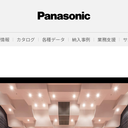
品情報
カタログ
各種データ
納入事例
業務支援
サ