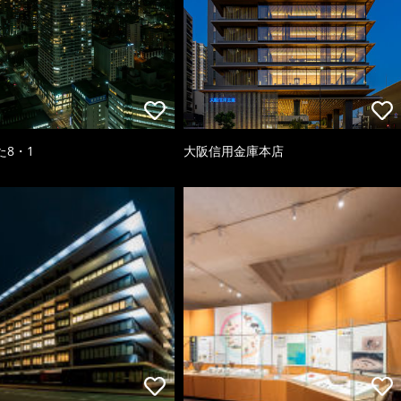
た8・1
大阪信用金庫本店