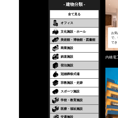
- 建物分類 -
全て見る
オフィス
文化施設・ホール
お気
で、
美術館・博物館・図書館
でき
商業施設
娯楽施設
内橋電
宿泊施設
冠婚葬祭式場
宗教施設・史跡
スポーツ施設
学校・教育施設
医療・福祉施設
交通施設