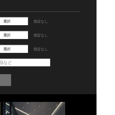
選択
指定なし
選択
指定なし
選択
指定なし