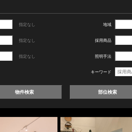
指定なし
地域
指定なし
採用商品
指定なし
照明手法
キーワード
物件検索
部位検索