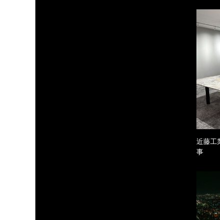
近藤工
事