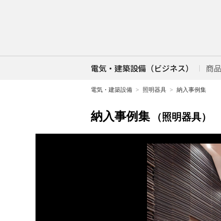
電気・建築設備（ビジネス）
商
電気・建築設備
照明器具
納入事例集
納入事例集
（照明器具）