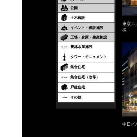
公園
土木施設
東京エ
イベント・仮設施設
棟
工場・倉庫・生産施設
農林水産施設
タワー・モニュメント
集合住宅
集合住宅（改修）
戸建住宅
その他
中日ビ