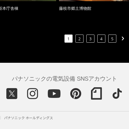
新本庁舎棟
藤枝市郷土博物館
1
2
3
4
5
パナソニックの電気設備 SNSアカウント
パナソニック ホールディングス