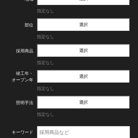
指定なし
選択
部位
指定なし
選択
採用商品
指定なし
竣工年・
選択
オープン年
指定なし
選択
照明手法
指定なし
キーワード