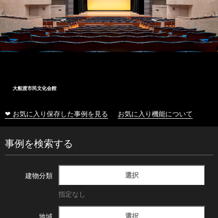
大船渡市民文化会館
❤ お気に入り保存した事例を見る
お気に入り機能について
事例を検索する
選択
建物分類
指定なし
選択
地域