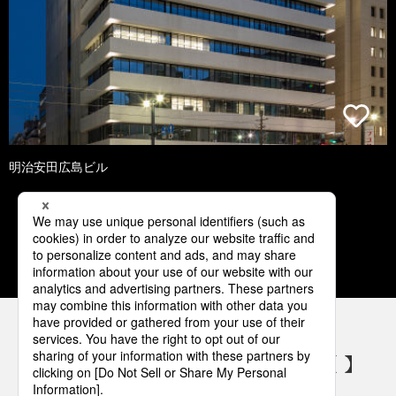
明治安田広島ビル
1
2
3
4
5
パナソニックの電気設備 SNSアカウント