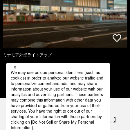
ミナモア外壁ライトアップ
1
2
3
4
5
パナソニックの電気設備 SNSアカウント