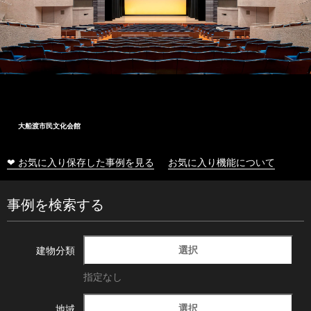
大船渡市民文化会館
❤ お気に入り保存した事例を見る
お気に入り機能について
事例を検索する
選択
建物分類
指定なし
選択
地域