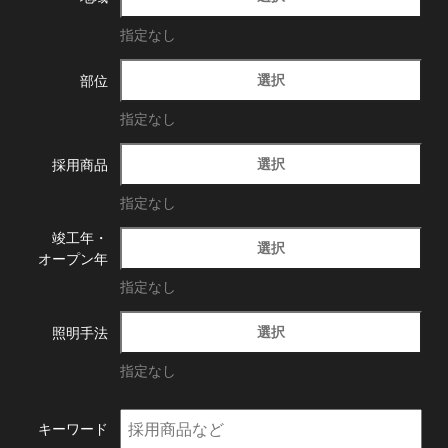
指定なし
選択
部位
指定なし
選択
採用商品
指定なし
竣工年・
選択
オープン年
指定なし
選択
照明手法
指定なし
キーワード