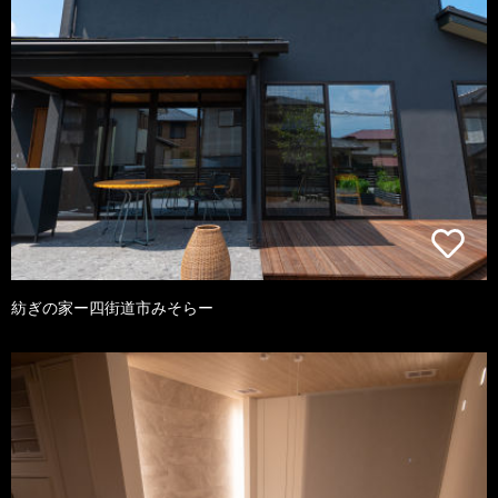
紡ぎの家ー四街道市みそらー