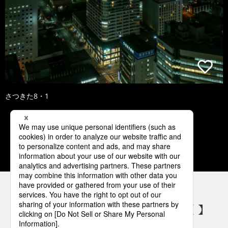
さつきた8・1
1
2
3
4
5
パナソニックの電気設備 SNSアカウント