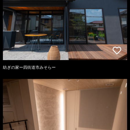
紡ぎの家ー四街道市みそらー