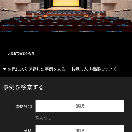
大船渡市民文化会館
❤ お気に入り保存した事例を見る
お気に入り機能について
事例を検索する
選択
建物分類
指定なし
選択
地域