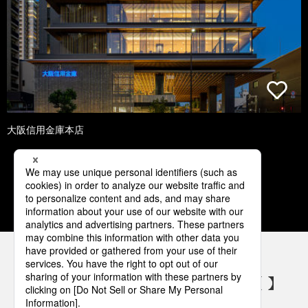
大阪信用金庫本店
1
2
3
4
5
パナソニックの電気設備 SNSアカウント