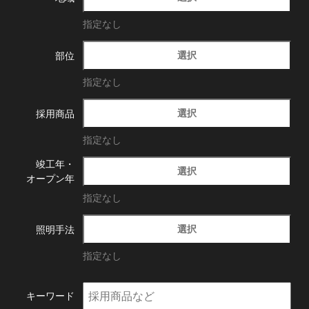
指定なし
選択
部位
指定なし
選択
採用商品
指定なし
竣工年・
選択
オープン年
指定なし
選択
照明手法
指定なし
キーワード