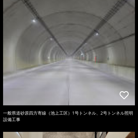
一般県道砂原四方寄線（池上工区）1号トンネル、2号トンネル照明
設備工事