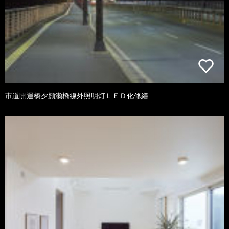
市道開運橋夕顔瀬橋線外照明灯ＬＥＤ化修繕