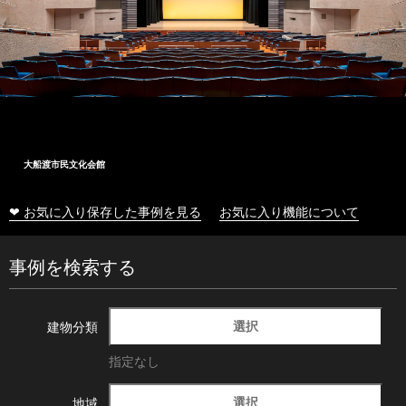
大船渡市民文化会館
❤ お気に入り保存した事例を見る
お気に入り機能について
事例を検索する
選択
建物分類
指定なし
選択
地域