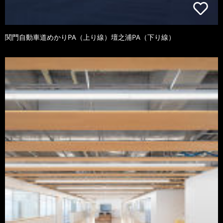
関門自動車道めかりPA（上り線）壇之浦PA（下り線）