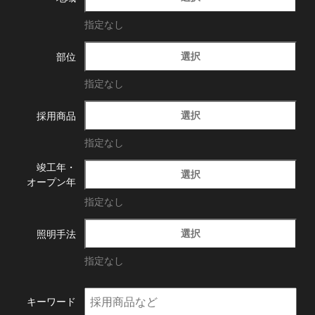
指定なし
選択
部位
指定なし
選択
採用商品
指定なし
竣工年・
選択
オープン年
指定なし
選択
照明手法
指定なし
キーワード