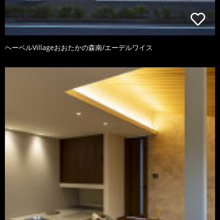
ヘーベルVillageおおたかの森南/エーデルワイス